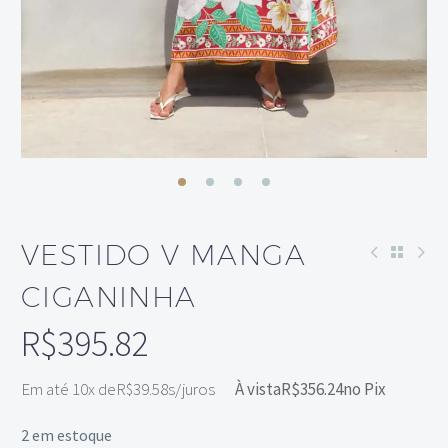
VESTIDO V MANGA
CIGANINHA
R$
395.82
Em até 10x de
R$
39.58
s/juros
À vista
R$
356.24
no Pix
2 em estoque