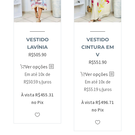
VESTIDO
VESTIDO
LAVÍNIA
CINTURA EM
R$
505.90
V
R$
551.90
Ver opções
Ver opções
Em até 10x de
R$
50.59
s/juros
Em até 10x de
R$
55.19
s/juros
À vista
R$
455.31
no Pix
À vista
R$
496.71
no Pix