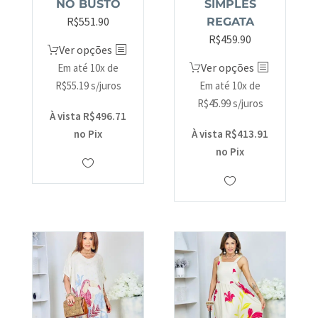
NO BUSTO
SIMPLES
R$
551.90
REGATA
R$
459.90
Ver opções
Ver opções
Em até 10x de
R$
55.19
s/juros
Em até 10x de
R$
45.99
s/juros
À vista
R$
496.71
no Pix
À vista
R$
413.91
no Pix