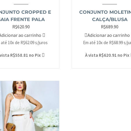
NJUNTO CROPPED E
CONJUNTO MOLETI
SAIA FRENTE PALA
CALÇA/BLUSA
R$
620.90
R$
689.90
Adicionar ao carrinho
Adicionar ao carrinho
 até 10x de
R$
62.09
s/juros
Em até 10x de
R$
68.99
s/j
 vista
R$
558.81
no Pix
À vista
R$
620.91
no Pix