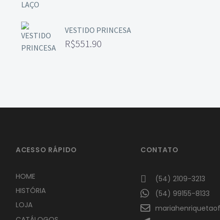
VESTIDO PRINCESA
R$
551.90
ACESSO RÁPIDO
CONTATO
HOME
(54) 2109-3213
HISTÓRIA
(54) 99155-8133
LOJA
mariahenriquetao
CATÁLOGOS