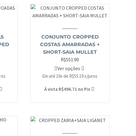
AS
CONJUNTO CROPPED
PED
COSTAS AMARRADAS +
SHORT-SAIA MULLET
R$
551.90
Ver opções
uros
Em até 10x de
R$
55.19
s/juros
À vista
R$
496.71
no Pix