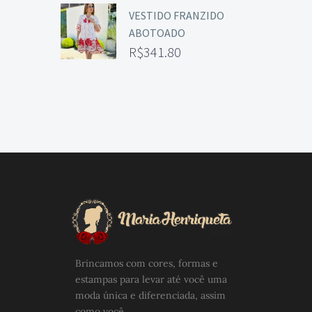
VESTIDO FRANZIDO
ABOTOADO
R$
341.80
Brincamos com cores, formas e
estampas para levar até você uma
moda única e diferenciada, assim
como você.