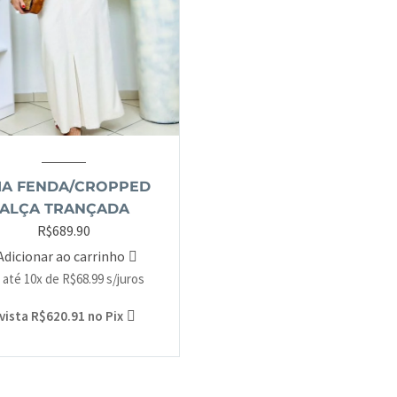
IA FENDA/CROPPED
ALÇA TRANÇADA
R$
689.90
Adicionar ao carrinho
 até 10x de
R$
68.99
s/juros
 vista
R$
620.91
no Pix