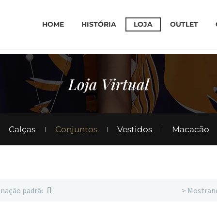
HOME
HISTÓRIA
LOJA
OUTLET
Loja Virtual
Calças
Conjuntos
Vestidos
Macacão
nação padrão
> Mostrand