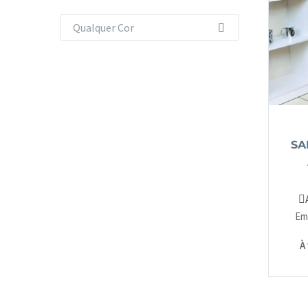
Qualquer Cor
SA
Em
À