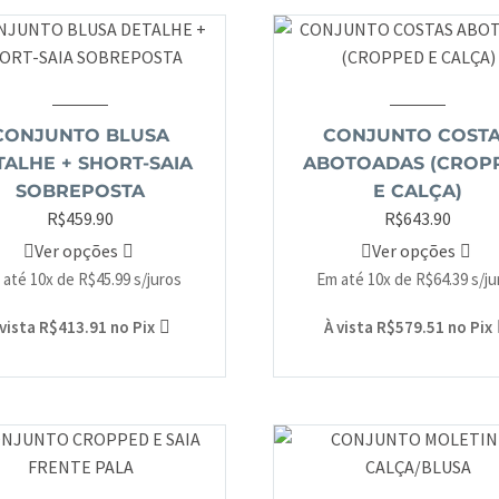
CONJUNTO BLUSA
CONJUNTO COST
TALHE + SHORT-SAIA
ABOTOADAS (CROP
SOBREPOSTA
E CALÇA)
R$
459.90
R$
643.90
Ver opções
Ver opções
 até 10x de
R$
45.99
s/juros
Em até 10x de
R$
64.39
s/j
 vista
R$
413.91
no Pix
À vista
R$
579.51
no Pix