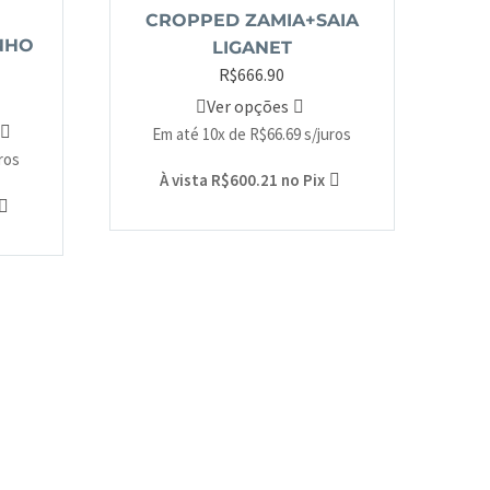
CROPPED ZAMIA+SAIA
NHO
LIGANET
R$
666.90
Ver opções
Em até 10x de
R$
66.69
s/juros
uros
À vista
R$
600.21
no Pix