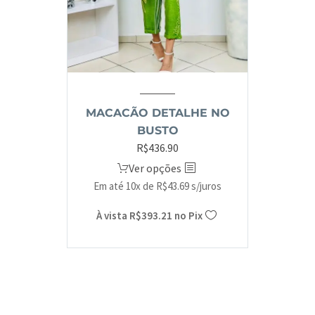
MACACÃO DETALHE NO
BUSTO
R$
436.90
Ver opções
Em até 10x de
R$
43.69
s/juros
À vista
R$
393.21
no Pix